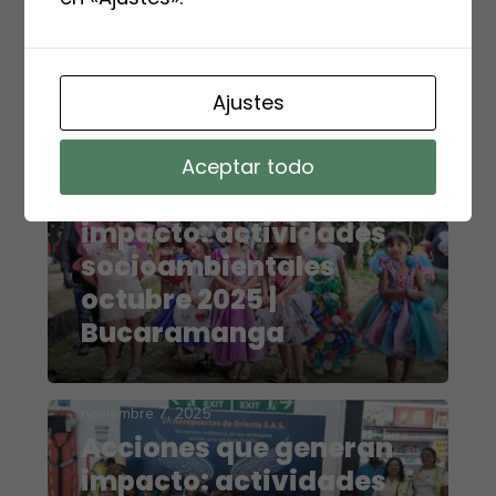
impacto: actividades
socioambientales
octubre 2025 | Cúcuta
Ajustes
Aceptar todo
diciembre 2, 2025
Acciones que generan
impacto: actividades
socioambientales
octubre 2025 |
Bucaramanga
noviembre 7, 2025
Acciones que generan
impacto: actividades