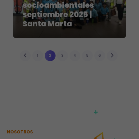
socioambientales
septiembre 2025 |
Santa Marta
1
2
3
4
5
6
NOSOTROS