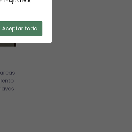
n «Ajustes».
Aceptar todo
 áreas
alento
través