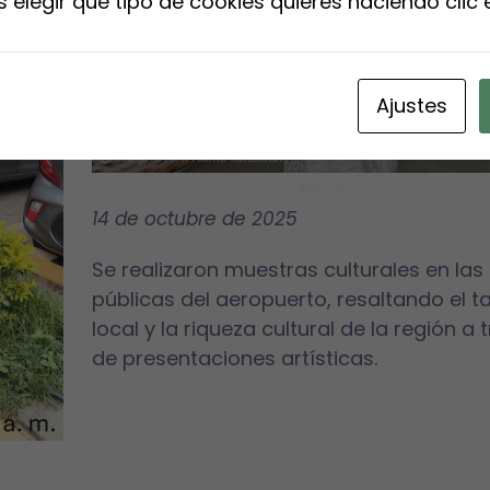
elegir qué tipo de cookies quieres haciendo clic e
Ajustes
14 de octubr
e de 2025
Se realizaron muestras culturales en las
públicas del aeropuerto, resaltando el t
local y la riqueza cultural de la región a 
de presentaciones artísticas.