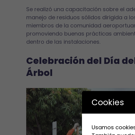
Se realizó una capacitación sobre el a
manejo de residuos sólidos dirigida a lo
miembros de la comunidad aeroportuar
promoviendo buenas prácticas ambient
dentro de las instalaciones.
Celebración del Día de
Árbol
Cookies
Usamos cookies.