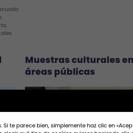
decuado
s
ia,
ales
l
Muestras culturales e
áreas públicas
 Si te parece bien, simplemente haz clic en «Acep