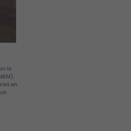
on la
DAEM),
área en
 un