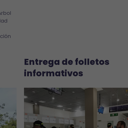
Árbol
dad
cción
Entrega de folletos
informativos