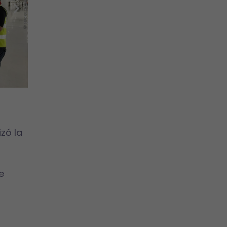
zó la
e