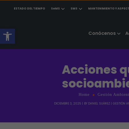
ESTADO DEL TIEMPO
SeMS
SMS
MANTENIMIENTO Y ASPEC
Abrir barra de herramientas
Conócenos
A
Acciones q
socioambie
Home
Gestión Ambient
DICIEMBRE 3, 2025
BY
DANIEL SUÁREZ
GESTIÓN A