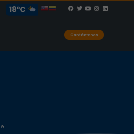
18°C
Contáctenos
re