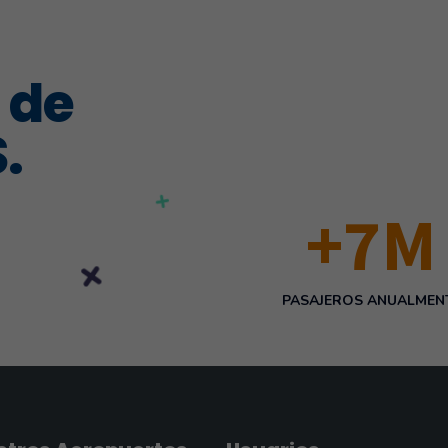
 de
.
+
8
M
PASAJEROS ANUALMEN