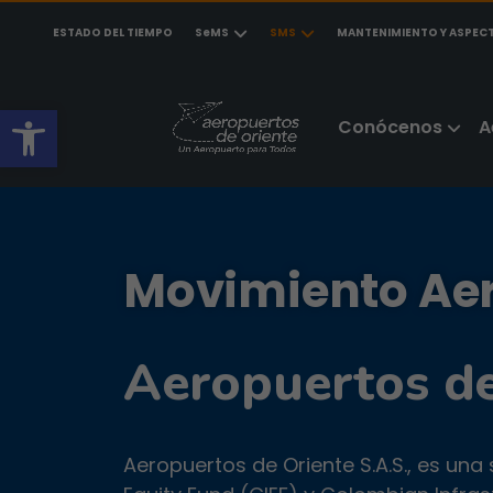
ESTADO DEL TIEMPO
SeMS
SMS
MANTENIMIENTO Y ASPEC
Abrir barra de herramientas
Conócenos
A
Movimiento Ae
Aeropuertos de
Aeropuertos de Oriente S.A.S., es un