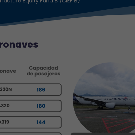
tructure Equity Fund B (CIEF B)
ronaves