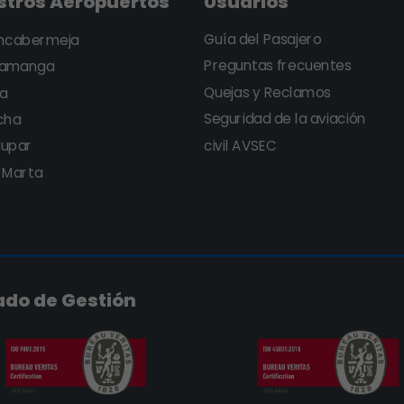
stros Aeropuertos
Usuarios
Certificaciones Sistema
Integrado de Gestión (SIG)
Guía del Pasajero
ncabermeja
Preguntas frecuentes
ramanga
Administramos nuestros aeropuertos con sistema
Quejas y Reclamos
a
de calidad internacionales
Seguridad de la aviación
cha
civil AVSEC
dupar
 Marta
ado de Gestión