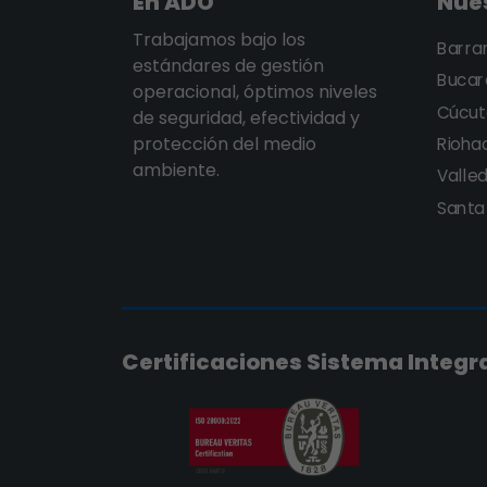
En ADO
Nue
Trabajamos bajo los
Barra
estándares de gestión
Buca
operacional, óptimos niveles
Cúcut
de seguridad, efectividad y
protección del medio
Rioha
ambiente.
Valle
Santa
Certificaciones Sistema Integr